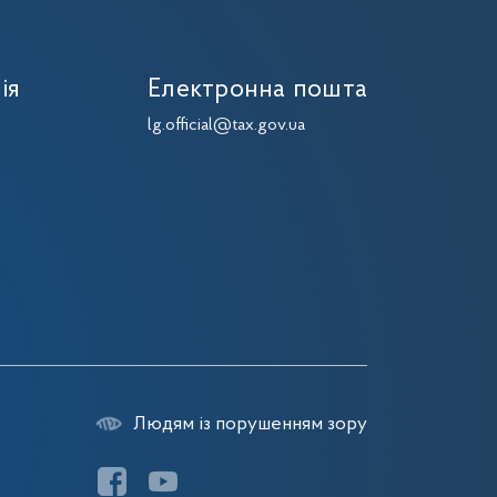
ія
Електронна пошта
lg.official@tax.gov.ua
Людям із порушенням зору