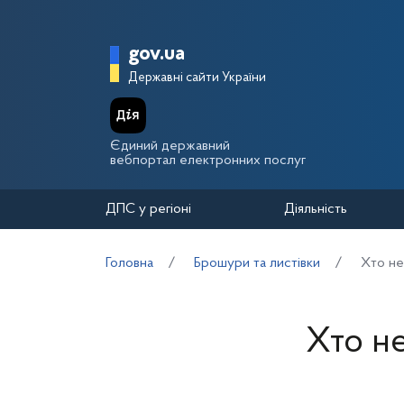
Перейти до основного вмісту
Головна сторінка Держа
gov.ua
Державні сайти України
Єдиний державний
вебпортал електронних послуг
ДПС у регіоні
Діяльність
Головна
Брошури та листівки
Хто не
Хто н