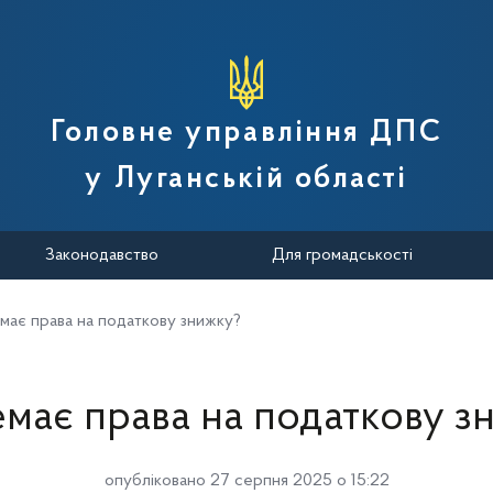
вної податкової служби України
Головне управління ДПС
у Луганській області
Законодавство
Для громадськості
має права на податкову знижку?
емає права на податкову з
опубліковано 27 серпня 2025 о 15:22