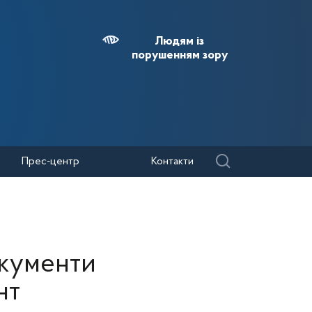
Людям із
порушенням зору
Прес-центр
Контакти
окументи
нт