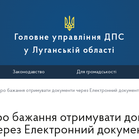
вної податкової служби України
Головне управління ДПС
у Луганській області
Законодавство
Для громадськості
про бажання отримувати документи через Електронний документ
ро бажання отримувати д
ерез Електронний докуме