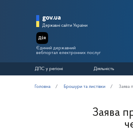
Перейти до основного вмісту
Головна сторінка Держа
gov.ua
Державні сайти України
Єдиний державний
вебпортал електронних послуг
ДПС у регіоні
Діяльність
Головна
Брошури та листівки
Заява 
Заява п
ч