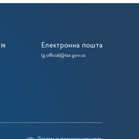
ія
Електронна пошта
lg.official@tax.gov.ua