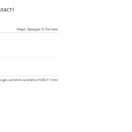
ласті
Розділ: Брошури Та Листівки
tax.gov.ua/listivki-ta-broshuri/928271.html