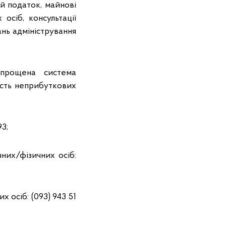
ий податок, майнові
осіб, консультації
ань адміністрування
спрощена система
ість неприбуткових
93;
них/фізичних осіб:
 осіб: (093) 943 51