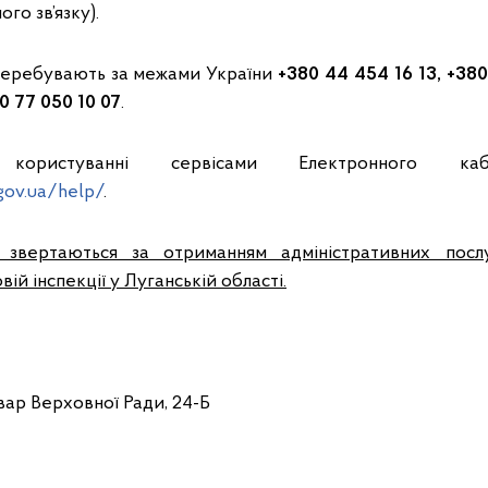
го зв’язку).
 перебувають за межами України
+380 44 454 16 13, +380
0 77 050 10 07
.
ористуванні сервісами Електронного кабі
.gov.ua/help/
.
 звертаються за отриманням адміністративних послу
ій інспекції у Луганській області.
ьвар Верховної Ради, 24-Б