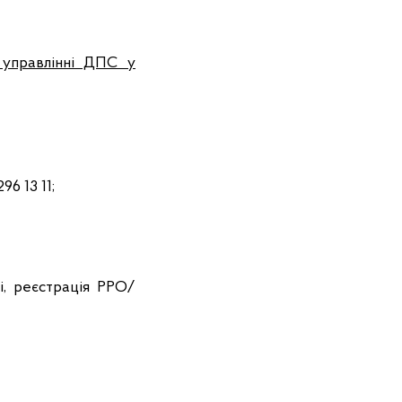
у управлінні ДПС у
96 13 11;
і, реєстрація РРО/