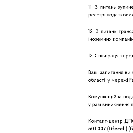
11. З питань зупи
реєстрі податкових
12. З питань тран
іноземних компаній:
13. Співпраця з пре
Ваші запитання ви 
області у мережі 
Комунікаційна под
у разі виникнення 
Контакт-центр Д
501 007 (Lifecell)
(б