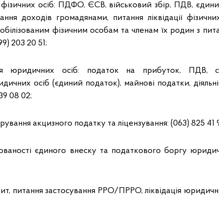
 фізичних осіб: ПДФО, ЄСВ, військовий збір, ПДВ, єдин
ання доходів громадянами, питання ліквідації фізичних 
обілізованим фізичним особам та членам їх родин з пит
99) 203 20 51;
ння юридичних осіб: податок на прибуток, ПДВ, 
дичних осіб (єдиний податок), майнові податки, діяльн
39 08 02;
трування акцизного податку та ліцензування: (063) 825 41 
гованості єдиного внеску та податкового боргу юридич
ит, питання застосування РРО/ПРРО, ліквідація юридичних