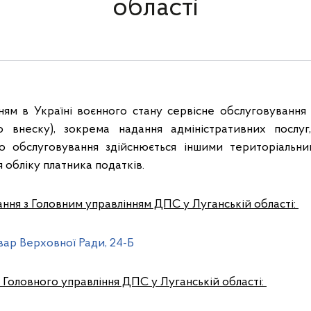
області
нням в Україні воєнного стану сервісне обслуговування 
го внеску), зокрема надання адміністративних послуг
го обслуговування здійснюється іншими територіаль
я обліку платника податків.
ння з Головним управлінням ДПС у Луганській області:
ьвар Верховної Ради, 24-Б
Головного управління ДПС у Луганській області: