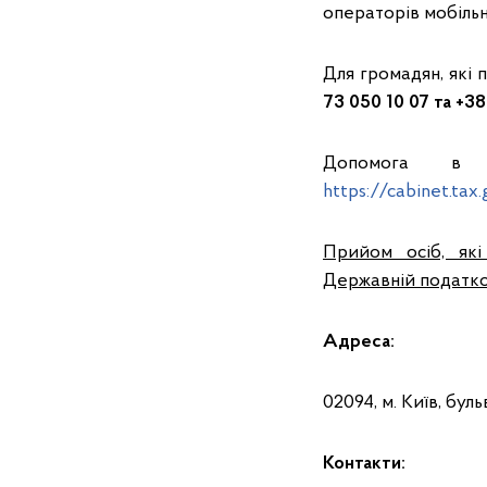
операторів мобільно
Для громадян, які
73 050 10 07 та +38
Допомога в к
https://cabinet.tax
Прийом осіб, які
Державній податков
Адреса:
02094, м. Київ, бул
Контакти: