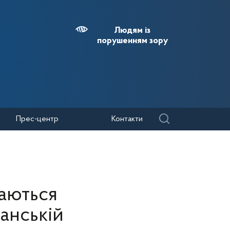
Людям із
порушенням зору
Прес-центр
Контакти
даються
анській