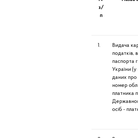
з/
п
1.
Видача ка
податків, 
паспорта 
України (у
даних про
номер обл
платника п
Державног
осіб - пла