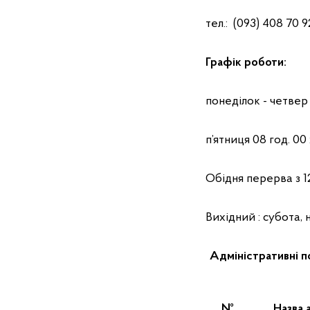
тел.: (093) 408 70 92
Графік роботи:
понеділок - четвер 0
п’ятниця 08 год. 00 
Обідня перерва з 12 
Вихідний : субота, н
Адміністративні п
№
Назва 