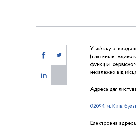
У зв’язку з введе
(платників єдино
функцій сервісно
незалежно від місц
Адреса для листува
02094, м. Київ, бул
Електронна адреса 