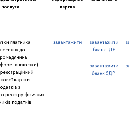
послуги
картка
ртки платника
завантажити
завантажити
з
внесення до
бланк 1ДР
громадянина
 формі книжечки)
завантажити
з
 реєстраційний
бланк 5ДР
ікової картки
одатків з
о реєстру фізичних
тників податків