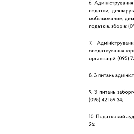
6. Адміністрування
податки, декларув
мобілізованим, дем
податків, зборів: (0
7. Адмініструва
оподаткування юри
організацій: (095) 7
8. З питань адмініс
9. З питань забор
(095) 421 59 34;
10. Податковий ауд
26;