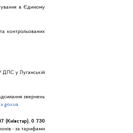
игування в Єдиному
 та контрольованих
ГУ ДПС у Луганській
адсилання звернень
x.gov.ua .
7 (Київстар), 0 730
фонів - за тарифами