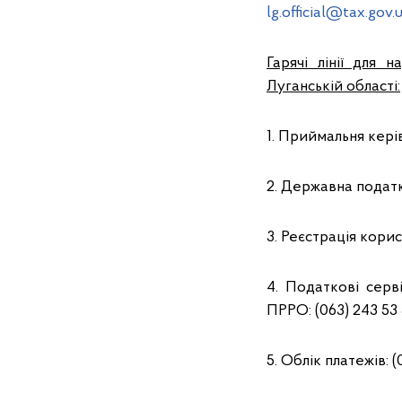
lg.official@tax.gov.
Гарячі лінії для 
Луганській області:
1. Приймальня керів
2. Державна податко
3. Реєстрація корис
4. Податкові серв
ПРРО: (063) 243 53 5
5. Облік платежів: (0