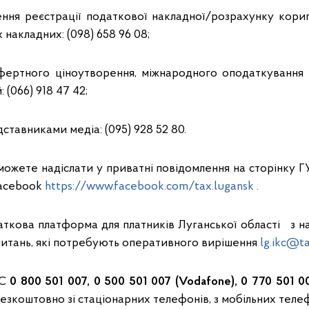
нення реєстрації податкової накладної/розрахунку кор
 накладних: (098) 658 96 08;
сфертного ціноутворення, міжнародного оподаткування
 (066) 918 47 42;
дставниками медіа: (095) 928 52 80.
можете надіслати у приватні повідомлення на сторінку 
Facebook
https://www.facebook.com/tax.lugansk .
аткова платформа для платників Луганської області з н
питань, які потребують оперативного вирішення
lg.ikc@ta
ПС
0 800 501 007, 0 500 501 007 (Vodafone), 0 770 501 00
езкоштовно зі стаціонарних телефонів, з мобільних теле