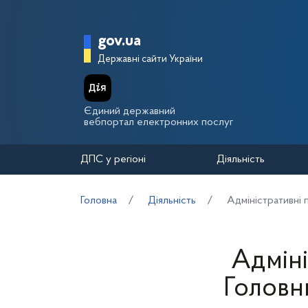
Перейти до основного вмісту
Головна сторінка Держа
gov.ua
Державні сайти України
Єдиний державний
вебпортал електронних послуг
ДПС у регіоні
Діяльність
Головна
Діяльність
Адміністративні 
Адміні
Головн