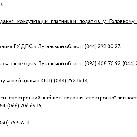
ua
надання консультацій платникам податків у Головном
ника ГУ ДПС у Луганській області: (044) 292 80 27;
ва інспекція у Луганській області: (093) 408 70 92, (044) 2
тувачів (надавач КЕП): (044) 292 16 14;
іси, електронний кабінет, подання електронної звітност
4, (066) 706 69 16;
50) 769 52 11;