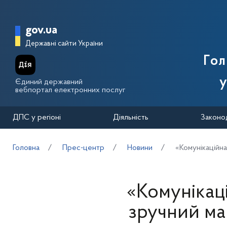
Перейти до основного вмісту
Головна сторінка Державної п
gov.ua
Державні сайти України
Го
у
Єдиний державний
вебпортал електронних послуг
ДПС у регіоні
Діяльність
Законо
Головна
Прес-центр
Новини
«Комунікаційн
«Комунікац
зручний ма