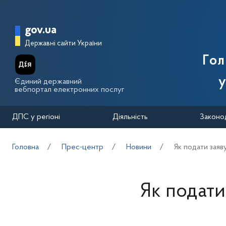
Перейти до основного вмісту
Головна сторінка Державної п
gov.ua
Державні сайти України
Го
у
Єдиний державний
вебпортал електронних послуг
ДПС у регіоні
Діяльність
Законо
Головна
Прес-центр
Новини
Як подати заяв
Як подати