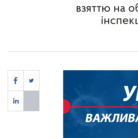
взяттю на о
інспекц