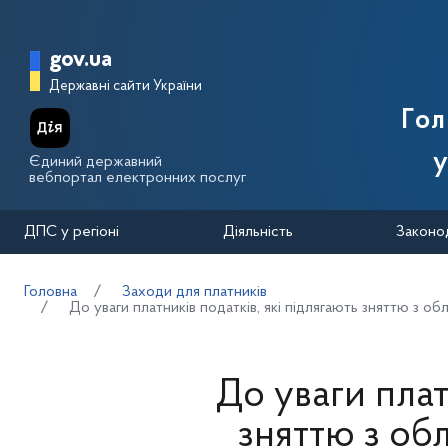
Перейти до основного вмісту
Головна сторінка Державної п
gov.ua
Державні сайти України
Го
у
Єдиний державний
вебпортал електронних послуг
ДПС у регіоні
Діяльність
Законо
Головна
Заходи для платників
До уваги платників податків, які підлягають зняттю з об
До уваги плат
зняттю з об