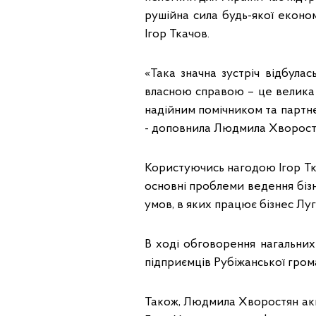
рушійна сила будь-якої економ
Ігор Ткачов.
«Така значна зустріч відбул
власною справою – це велика 
надійним помічником та партнер
- доповнила Людмила Хворост
Користуючись нагодою Ігор Тк
основні проблеми ведення бізн
умов, в яких працює бізнес Л
В ході обговорення нагальни
підприємців Рубіжанської гром
Також, Людмила Хворостян ак