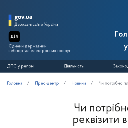
Перейти до основного вмісту
Головна сторінка Державної п
gov.ua
Державні сайти України
Го
у
Єдиний державний
вебпортал електронних послуг
ДПС у регіоні
Діяльність
Законо
Головна
Прес-центр
Новини
Чи потрібно пл
Чи потрібн
реквізити 