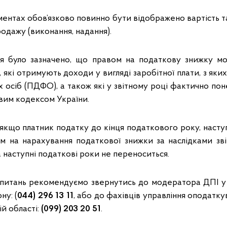
ентах обов’язково повинно бути відображено вартість та
продажу (виконання, надання).
ня було зазначено, що правом на податкову знижку м
 які отримують доходи у вигляді заробітної плати, з як
 осіб (ПДФО), а також які у звітному році фактично пон
вим кодексом України.
якщо платник податку до кінця податкового року, наступ
м на нарахування податкової знижки за наслідками зв
а наступні податкові роки не переноситься.
 питань рекомендуємо звернутись до модератора ДПІ у 
ну: (
044) 296 13 11
, або до фахівців управління оподатку
й області:
(099) 203 20 51
.