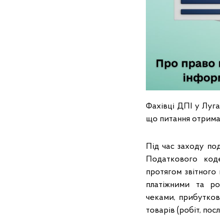
Фахівці ДПІ у Луга
що питання отриман
Під час заходу под
Податкового код
протягом звітного
платіжними та ро
чеками, прибутко
товарів (робіт, пос