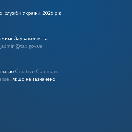
ї служби України. 2026 рік
жимі. Зауваження та
admin@tax.gov.ua
цензією
Creative Commons
cense
, якщо не зазначено