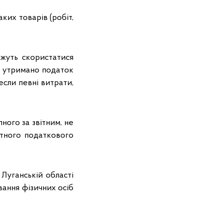
ких товарів (робіт,
ожуть скористатися
их утримано податок
если певні витрати,
ного за звітним, не
ітного податкового
Луганській області
вання фізичних осіб