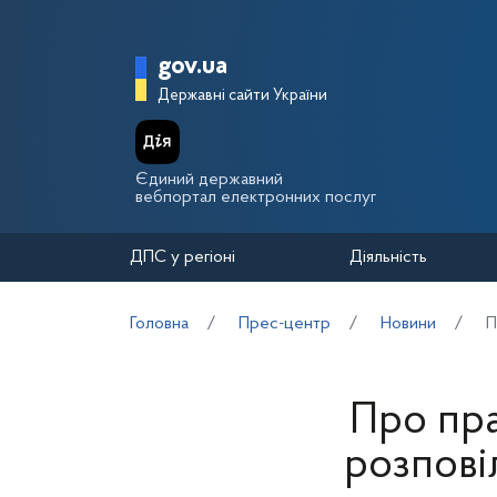
Перейти до основного вмісту
Головна сторінка Держа
gov.ua
Державні сайти України
Єдиний державний
вебпортал електронних послуг
ДПС у регіоні
Діяльність
Головна
Прес-центр
Новини
П
Про пра
розповіл