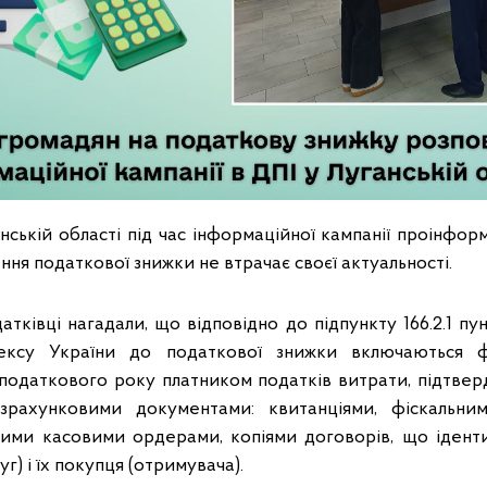
нській області під час інформаційної кампанії проінформ
ня податкової знижки не втрачає своєї актуальності.
атківці нагадали, що відповідно до підпункту 166.2.1 пунк
ексу України до податкової знижки включаються фа
 податкового року платником податків витрати, підтвер
зрахунковими документами: квитанціями, фіскальн
вими касовими ордерами, копіями договорів, що ідент
луг) і їх покупця (отримувача).