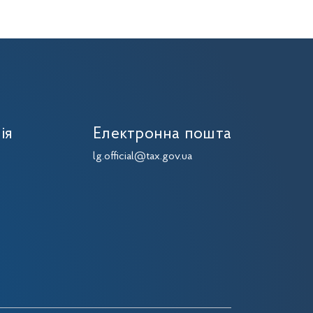
ія
Електронна пошта
lg.official@tax.gov.ua