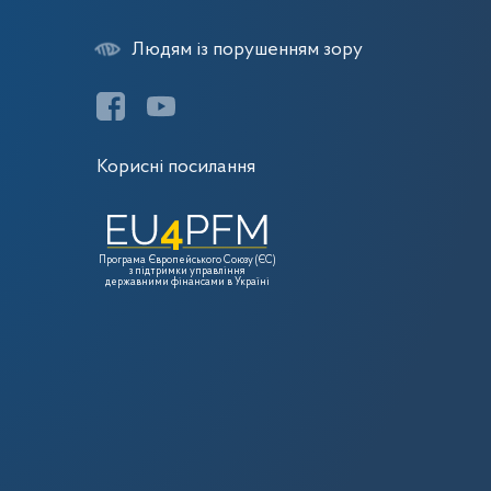
Людям із порушенням зору
Корисні посилання
Програма Європейського Союзу (ЄС)
з підтримки управління
державними фінансами в Україні