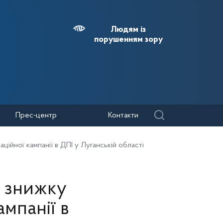
Людям із
порушенням зору
Прес-центр
Контакти
ційної кампанії в ДПІ у Луганській області
у знижку
ампанії в