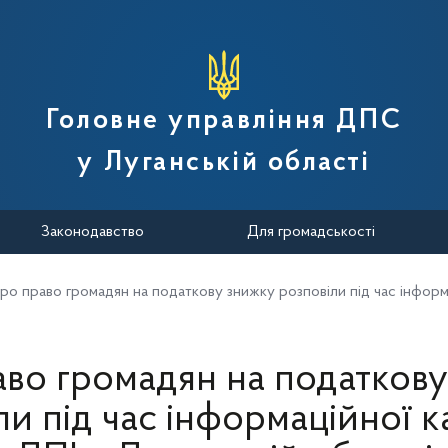
вної податкової служби України
Головне управління ДПС
у Луганській області
Законодавство
Для громадськості
ро право громадян на податкову знижку розповіли під час інформа
во громадян на податков
и під час інформаційної к