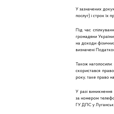
У зазначених докум
послуг) і строк їх 
Під час спілкуван
громадяни України,
на доходи фізичних
визначені Податко
Також наголосили: 
скористався право
року, таке право н
У разі виникнення
за номером телефо
ГУ ДПС у Луганські