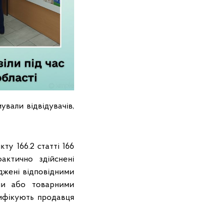
ували відвідувачів,
ту 166.2 статті 166
ктично здійснені
джені відповідними
ими або товарними
ифікують продавця