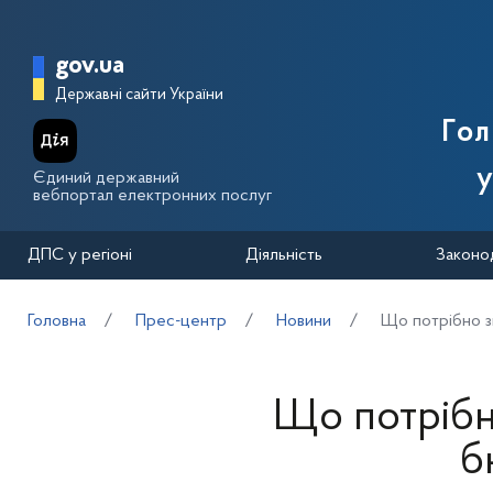
Перейти до основного вмісту
Головна сторінка Державної п
gov.ua
Державні сайти України
Го
у
Єдиний державний
вебпортал електронних послуг
ДПС у регіоні
Діяльність
Законо
Головна
Прес-центр
Новини
Що потрібно з
Що потрібн
б