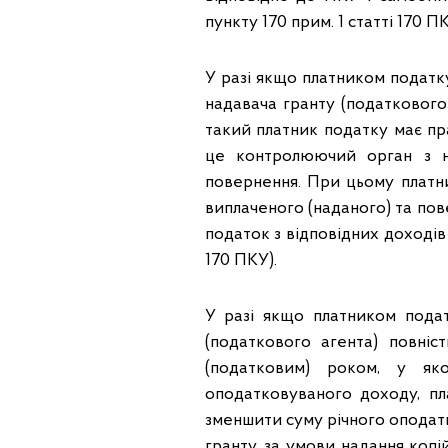
пункту 170 прим. 1 статті 170 П
У разі якщо платником податк
надавача гранту (податкового 
такий платник податку має пр
це контролюючий орган з н
повернення. При цьому платни
виплаченого (наданого) та пове
податок з відповідних доходів 
170 ПКУ).
У разі якщо платником пода
(податкового агента) повні
(податковим) роком, у як
оподатковуваного доходу, п
зменшити суму річного оподатк
гранту, за умови надання коп