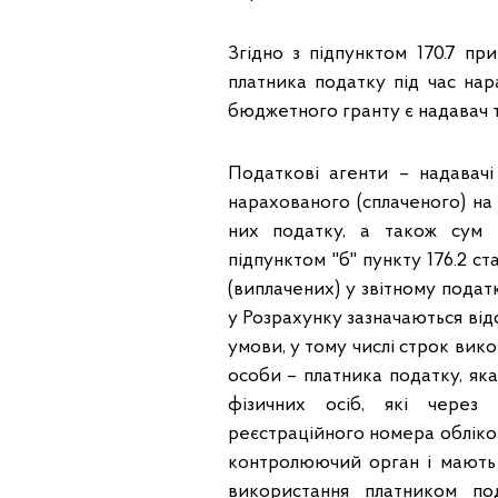
Згідно з підпунктом 170.7 пр
платника податку під час нар
бюджетного гранту є надавач 
Податкові агенти – надавач
нарахованого (сплаченого) на 
них податку, а також сум 
підпунктом "б" пункту 176.2 ст
(виплачених) у звітному подат
у Розрахунку зазначаються від
умови, у тому числі строк вик
особи – платника податку, як
фізичних осіб, які через 
реєстраційного номера обліко
контролюючий орган і мають в
використання платником п