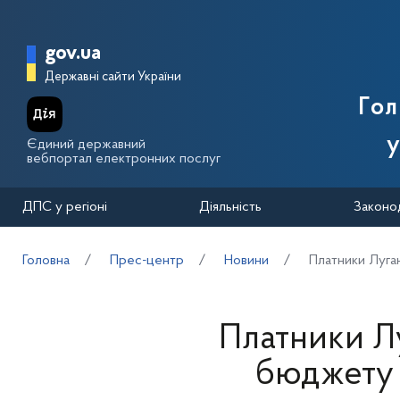
Перейти до основного вмісту
Головна сторінка Державної п
gov.ua
Державні сайти України
Го
у
Єдиний державний
вебпортал електронних послуг
ДПС у регіоні
Діяльність
Законо
Головна
Прес-центр
Новини
Платники Луга
Платники Л
бюджету 