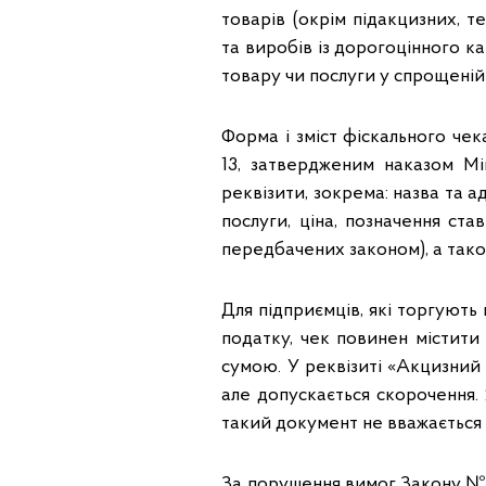
товарів (окрім підакцизних, т
та виробів із дорогоцінного ка
товару чи послуги у спрощеній 
Форма і зміст фіскального че
13, затвердженим наказом Мін
реквізити, зокрема: назва та 
послуги, ціна, позначення ст
передбачених законом), а тако
Для підприємців, які торгуют
податку, чек повинен містити
сумою. У реквізиті «Акцизний
але допускається скорочення. 
такий документ не вважається
За порушення вимог Закону № 