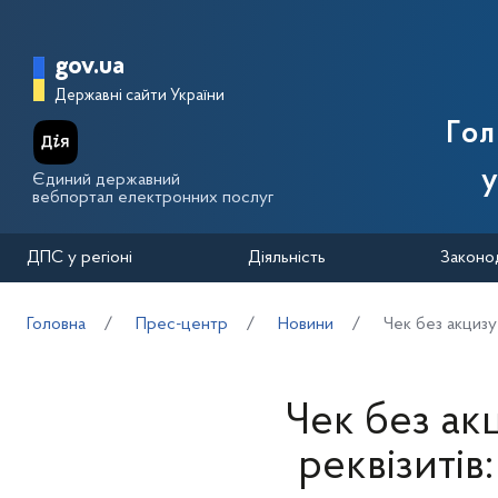
Перейти до основного вмісту
Головна сторінка Державної п
gov.ua
Державні сайти України
Го
у
Єдиний державний
вебпортал електронних послуг
ДПС у регіоні
Діяльність
Законо
Головна
Прес-центр
Новини
Чек без акцизу
Чек без ак
реквізитів