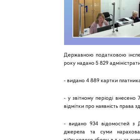
Державною податковою інспекц
року надано 5 829 адміністратив
- видано 4 889 картки платника п
- у звітному періоді внесено
відмітки про наявність права з
- видано 934 відомостей з 
джерела та суми нарахова