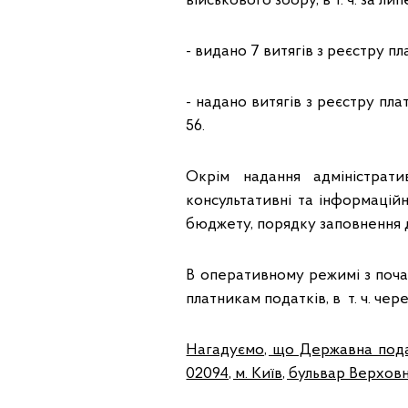
військового збору, в т. ч. за лип
- видано 7 витягів з реєстру п
- надано витягів з реєстру плат
56.
Окрім надання адміністрат
консультативні та інформацій
бюджету, порядку заповнення д
В оперативному режимі з поча
платникам податків, в т. ч. чере
Нагадуємо, що Державна подат
02094, м. Київ, бульвар Верховн