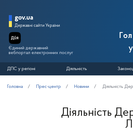
Перейти до основного вмісту
Головна сторінка Державної п
gov.ua
Державні сайти України
Го
у
Єдиний державний
вебпортал електронних послуг
ДПС у регіоні
Діяльність
Законо
Головна
Прес-центр
Новини
Діяльність Дер
Діяльність Де
Л