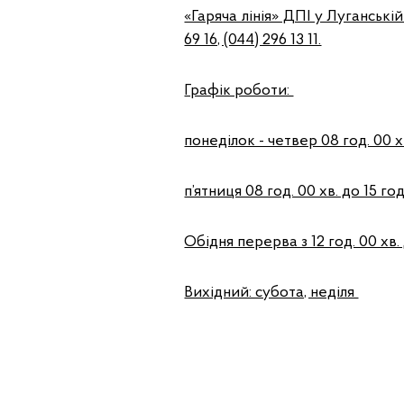
«Гаряча лінія» ДПІ у Луганські
69 16, (044) 296 13 11.
Графік роботи:
понеділок - четвер 08 год. 00 хв
п’ятниця 08 год. 00 хв. до 15 год
Обідня перерва з 12 год. 00 хв. 
Вихідний: субота, неділя