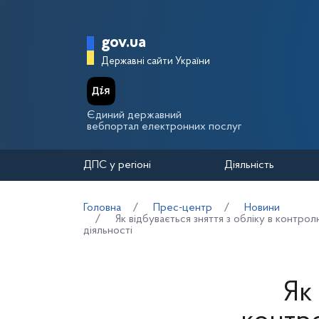
Перейти до основного вмісту
Головна сторінка Держа
gov.ua
Державні сайти України
Єдиний державний
вебпортал електронних послуг
ДПС у регіоні
Діяльність
Головна
Прес-центр
Новини
Як відбувається зняття з обліку в контр
діяльності
Як 