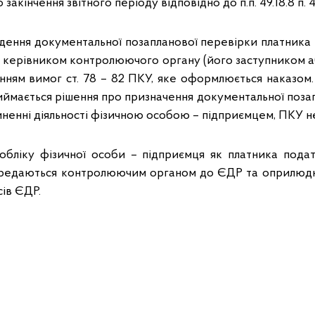
закінчення звітного періоду відповідно до п.п. 49.18.8 п. 49
дення документальної позапланової перевірки платника п
 керівником контролюючого органу (його заступником
нням вимог ст. 78 – 82 ПКУ, яке оформлюється наказом.
иймається рішення про призначення документальної позап
ненні діяльності фізичною особою – підприємцем, ПКУ н
 обліку фізичної особи – підприємця як платника подат
ередаються контролюючим органом до ЄДР та оприлюдн
ів ЄДР.