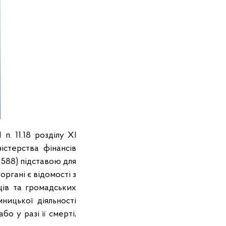
п. 11.18 розділу XI
істерства фінансів
1588) підставою для
ргані є відомості з
ців та громадських
ицької діяльності
о у разі її смерті,