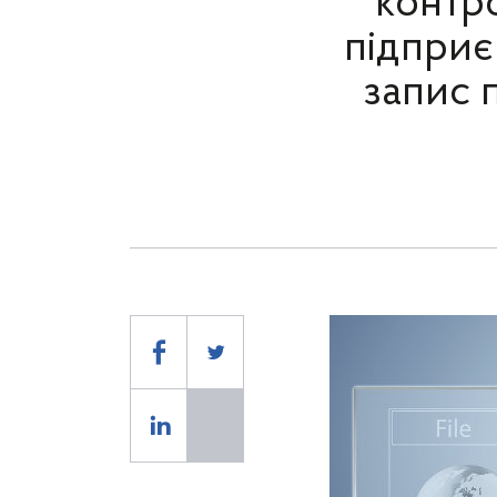
контр
підприє
запис 