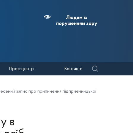
Людям із
порушенням зору
Прес-центр
Контакти
 внесений запис про припинення підприємницької
ку в