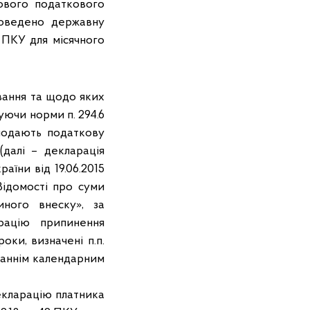
зового податкового
роведено державну
 ПКУ для місячного
вання та щодо яких
уючи норми п. 294.6
 подають податкову
далі – декларація
аїни від 19.06.2015
Відомості про суми
ного внеску», за
рацію припинення
оки, визначені п.п.
станнім календарним
екларацію платника