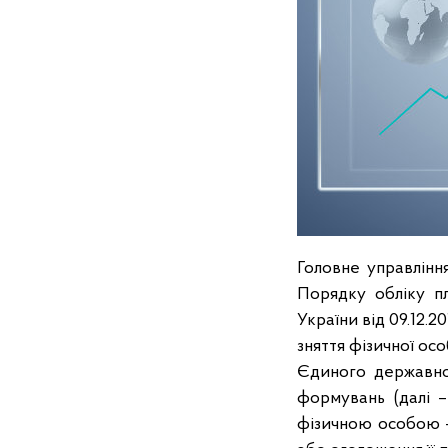
Головне управління
Порядку обліку пл
України від 09.12.
зняття фізичної ос
Єдиного державног
формувань (далі 
фізичною особою – 