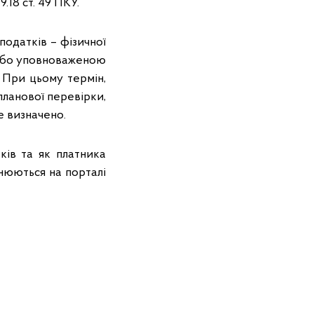
.18 ст. 49 ПКУ.
одатків – фізичної
 або уповноваженою
 При цьому термін,
ланової перевірки,
е визначено.
ків та як платника
юються на порталі