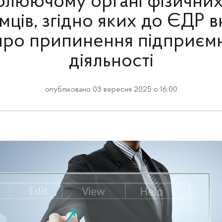
олюючому органі фізичних 
мців, згідно яких до ЄДР 
про припинення підприєм
діяльності
опубліковано 03 вересня 2025 о 16:00