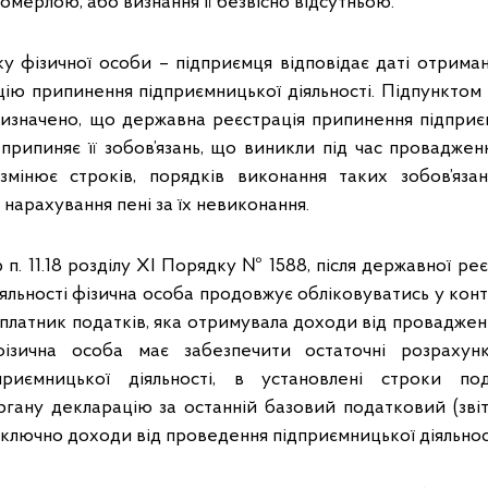
померлою, або визнання її безвісно відсутньою.
іку фізичної особи – підприємця відповідає даті отрима
ю припинення підприємницької діяльності. Підпунктом 4 
значено, що державна реєстрація припинення підприєм
 припиняє її зобов’язань, що виникли під час проваджен
 змінює строків, порядків виконання таких зобов’яза
 нарахування пені за їх невиконання.
 6 п. 11.18 розділу XI Порядку № 1588, після державної ре
іяльності фізична особа продовжує обліковуватись у ко
 платник податків, яка отримувала доходи від провадже
 фізична особа має забезпечити остаточні розрахун
риємницької діяльності, в установлені строки по
ану декларацію за останній базовий податковий (звітн
ключно доходи від проведення підприємницької діяльнос