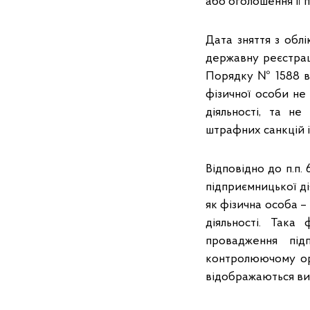
або оголошення її 
Дата зняття з обл
державну реєстраці
Порядку № 1588 ви
фізичної особи не
діяльності, та не
штрафних санкцій і
Відповідно до п.п.
підприємницької д
як фізична особа –
діяльності. Така
провадження підп
контролюючому орг
відображаються ви