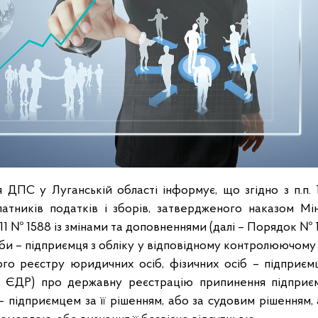
 ДПС у Луганській області інформує, що згідно з п.п. 1 
атників податків і зборів, затвердженого наказом Мін
2011 № 1588 із змінами та доповненнями (далі – Порядок № 
оби – підприємця з обліку у відповідному контролюючому о
о реєстру юридичних осіб, фізичних осіб – підприєм
– ЄДР) про державну реєстрацію припинення підприємн
підприємцем за її рішенням, або за судовим рішенням, аб