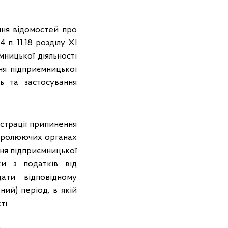
ння відомостей про
п. 11.18 розділу XI
ницької діяльності
ня підприємницької
нь та застосування
єстрації припинення
нтролюючих органах
ння підприємницької
ки з податків від
дати відповідному
ий) період, в якій
ті.