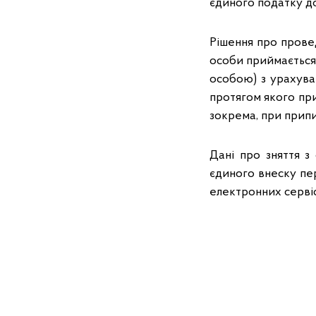
єдиного податку до 
Рішення про прове
особи приймається
особою) з урахува
протягом якого пр
зокрема, при припи
Дані про зняття з
єдиного внеску п
електронних сервіс