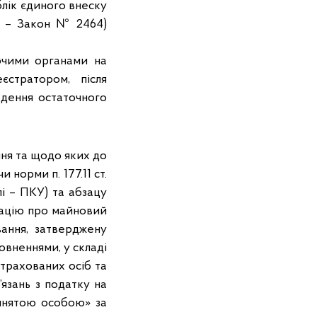
блік єдиного внеску
лі – Закон № 2464)
ючими органами на
єстратором, після
дення остаточного
ння та щодо яких до
норми п. 177.11 ст.
і – ПКУ) та абзацу
рацію про майновий
ання, затверджену
повненнями, у складі
трахованих осіб та
язань з податку на
айнятою особою» за