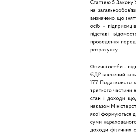
Статтею 5 Закону У
на загальнообов’я
визначено, що знят
осіб – підприємц
підставі відомос
проведення перед
розрахунку.
Фізичні особи – пі
ЄДР внесений запис
177 Податкового к
третього частини 
стан і доходи що
наказом Міністерств
якої формуються д
суми нарахованого
доходи фізичних о