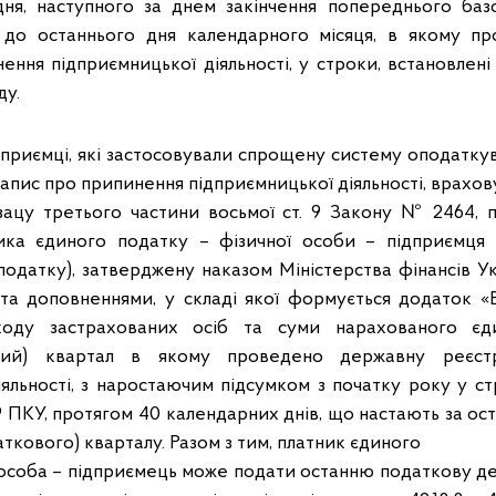
дня, наступного за днем закінчення попереднього ба
ду до останнього дня календарного місяця, в якому п
ення підприємницької діяльності, у строки, встановлені
ду.
ідприємці, які застосовували спрощену систему оподатку
пис про припинення підприємницької діяльності, врахов
зацу третього частини восьмої ст. 9 Закону № 2464,
ика єдиного податку – фізичної особи – підприємця (
одатку), затверджену наказом Міністерства фінансів Укр
та доповненнями, у складі якої формується додаток «
ходу застрахованих осіб та суми нарахованого єди
тний) квартал в якому проведено державну реєст
яльності, з наростаючим підсумком з початку року у стр
т. 49 ПКУ, протягом 40 календарних днів, що настають за о
аткового) кварталу. Разом з тим, платник єдиного
 особа – підприємець може подати останню податкову д