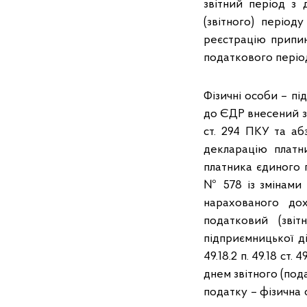
звітний період з 
(звітного) періо
реєстрацію припин
податкового періо
Фізичні особи – п
до ЄДР внесений за
ст. 294 ПКУ та аб
декларацію платн
платника єдиного п
№ 578 із змінами 
нарахованого до
податковий (зві
підприємницької ді
49.18.2 п. 49.18 с
днем звітного (под
податку – фізична