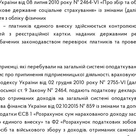
країни від 08 липня 2010 року № 2464-VI «Про збір та о
зкове державне соціальне страхування» із змінами (да
тя з обліку фізичних
ів – платників єдиного внеску здійснюється контролю
тей з реєстраційної картки, наданих державним ре
бачених законодавством перевірок платників та прове
дприємці, які перебували на загальній системі оподаткува
 про припинення підприємницької діяльності, враховуючи 
одексу України від 02 грудня 2010 року № 2755-VI (дал
восьмої ст. 9 Закону № 2464, подають податкову декла
до отриманих доходів на загальній системі оподаткув
а фінансів України від 02.10.2015 № 859 із змінами та до
одатки ЄСВ 1 «Розрахунок сум нарахованого доходу зас
 єдиного внеску» та Ф2 «Розрахунок податкових зобов’
сіб та військового збору з доходів, отриманих самоз