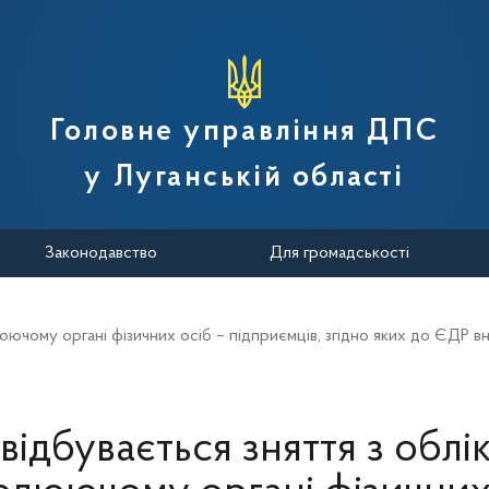
вної податкової служби України
Головне управління ДПС
у Луганській області
Законодавство
Для громадськості
олюючому органі фізичних осіб – підприємців, згідно яких до ЄДР
відбувається зняття з облі