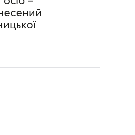
осіб –
внесений
ницької