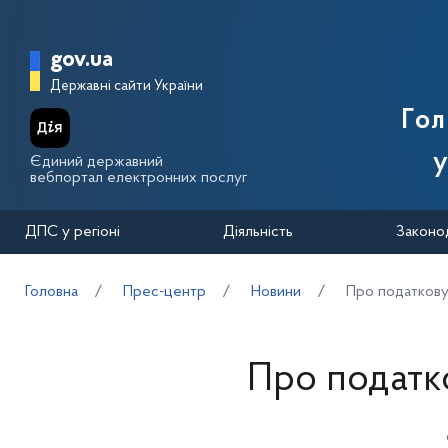
Перейти до основного вмісту
Головна сторінка Державної п
gov.ua
Державні сайти України
Го
у
Єдиний державний
вебпортал електронних послуг
ДПС у регіоні
Діяльність
Законо
Головна
Прес-центр
Новини
Про податкову 
Про податко