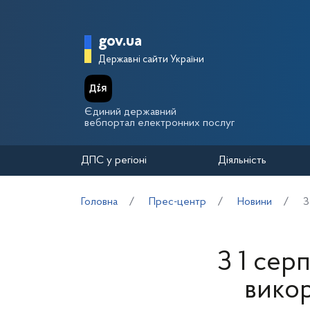
Перейти до основного вмісту
Головна сторінка Держа
gov.ua
Державні сайти України
Єдиний державний
вебпортал електронних послуг
ДПС у регіоні
Діяльність
Головна
Прес-центр
Новини
З
З 1 сер
вико