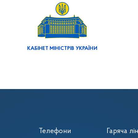
КАБІНЕТ МІНІСТРІВ УКРАЇНИ
Телефони
Гаряча лін