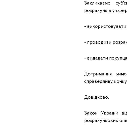
Закликаємо суб’
розрахунків у сфер
- використовувати
- проводити розрах
- видавати покупця
Дотримання вимог
справедливу конку
Довідково.
Закон України в
розрахункових опер