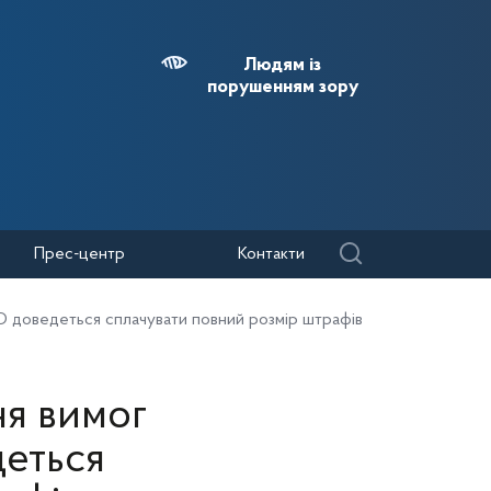
Людям із
порушенням зору
Прес-центр
Контакти
О доведеться сплачувати повний розмір штрафів
ня вимог
еться