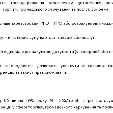
єктів господарювання забезпечити дотримання вст
і торгівлі, громадського харчування та послуг. Зокрема:
 лише зареєстровані РРО, ПРРО або розрахункові книжк
унки на повну суму вартості товарів або послуг;
м відповідні розрахункові документи (у паперовій або е
 законодавства дозволить уникнути фінансових сан
ренцію та захист прав споживачів.
ід 06 липня 1995 року № 265/95-ВР «Про застосува
ацій у сфері торгівлі, громадського харчування та посл