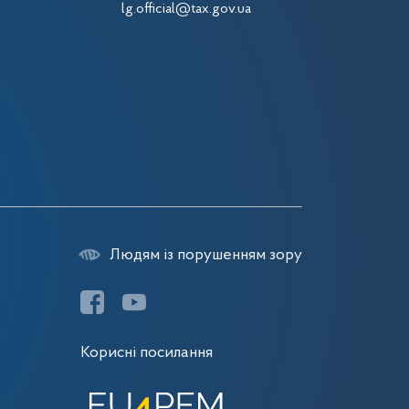
lg.official@tax.gov.ua
Людям із порушенням зору
Корисні посилання