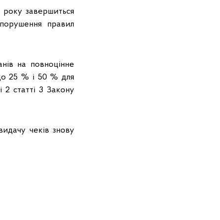
5 року завершиться
 порушення правил
нів на повноцінне
до 25 % і 50 % для
 2 статті 3 Закону
видачу чеків знову