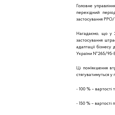
Головне управлінн
перехідний періо
застосування РРО
Нагадаємо, що у 
застосування штра
адаптації бізнесу
України № 265/95-
Ці пом’якшення вт
стягуватимуться у 
- 100 % – вартості
- 150 % – вартості