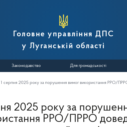
вної податкової служби України
Головне управління ДПС
у Луганській області
Законодавство
Для громадськості
 1 серпня 2025 року за порушення вимог використання РРО/ПРР
пня 2025 року за порушен
ристання РРО/ПРРО довед