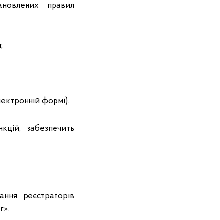
ановлених правил
и;
лектронній формі).
кцій, забезпечить
ння реєстраторів
уг».