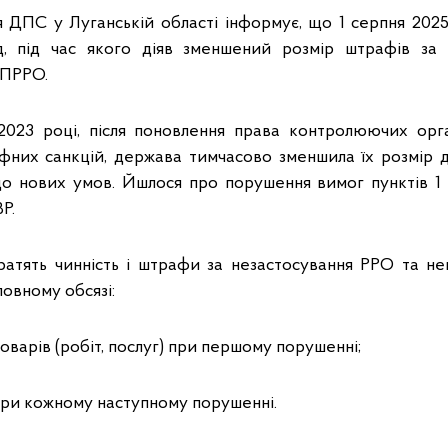
я ДПС у Луганській області інформує, що 1 серпня 202
д, під час якого діяв зменшений розмір штрафів за
/ПРРО.
2023 році, після поновлення права контролюючих орга
фних санкцій, держава тимчасово зменшила їх розмір 
 до нових умов. Йшлося про порушення вимог пунктів 1 і
ВР.
ратять чинність і штрафи за незастосування РРО та не
повному обсязі:
 товарів (робіт, послуг) при першому порушенні;
 при кожному наступному порушенні.