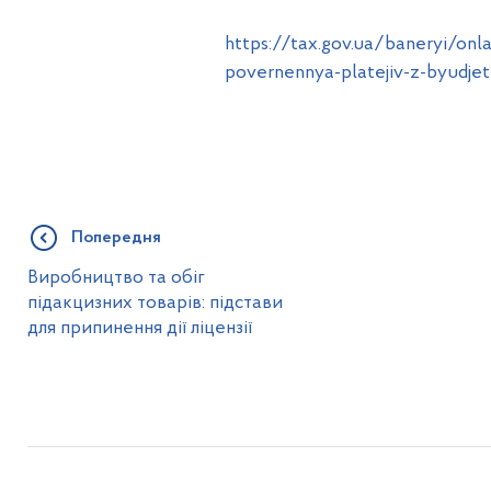
https://tax.gov.ua/baneryi/onl
povernennya-platejiv-z-byudje
Попередня
Виробництво та обіг
підакцизних товарів: підстави
для припинення дії ліцензії