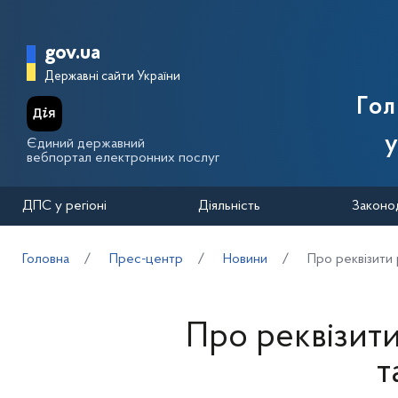
Перейти до основного вмісту
Головна сторінка Державної п
gov.ua
Державні сайти України
Го
у
Єдиний державний
вебпортал електронних послуг
ДПС у регіоні
Діяльність
Законо
Головна
Прес-центр
Новини
Про реквізити 
Про реквізити
т