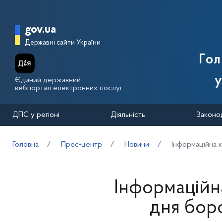
Перейти до основного вмісту
Головна сторінка Державної п
gov.ua
Державні сайти України
Го
у
Єдиний державний
вебпортал електронних послуг
ДПС у регіоні
Діяльність
Законо
Головна
Прес-центр
Новини
Інформаційна 
Інформаційн
дня бор