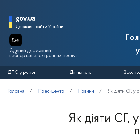
Перейти до основного вмісту
Головна сторінка Державної п
gov.ua
Державні сайти України
Го
у
Єдиний державний
вебпортал електронних послуг
ДПС у регіоні
Діяльність
Законо
Головна
Прес-центр
Новини
Як діяти СГ, у
Як діяти СГ, 