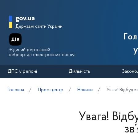
Перейти до основного вмісту
Головна сторінка Державної п
gov.ua
Державні сайти України
Го
у
Єдиний державний
вебпортал електронних послуг
ДПС у регіоні
Діяльність
Законо
Головна
Прес-центр
Новини
Увага! Відбуде
Увага! Від
зв