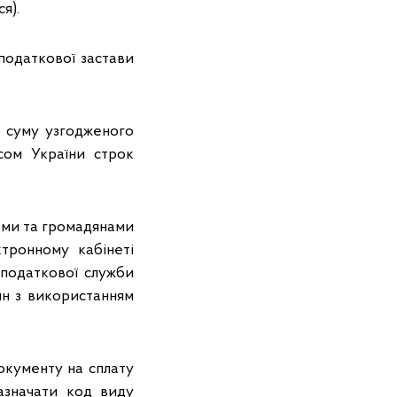
я).
податкової застави
а суму узгодженого
сом України строк
ами та громадянами
тронному кабінеті
 податкової служби
йн з використанням
окументу на сплату
азначати код виду