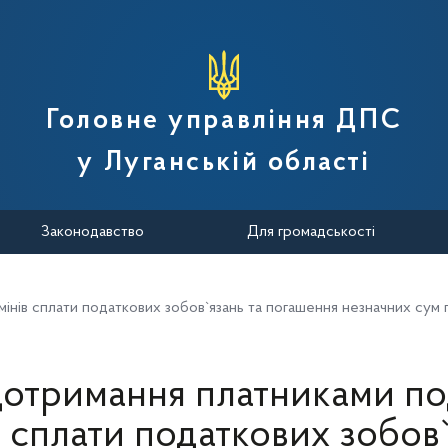
вної податкової служби України
Головне управління ДПС
у Луганській області
Законодавство
Для громадськості
інів сплати податкових зобов`язань та погашення незначних сум 
отримання платниками по
в сплати податкових зобов`