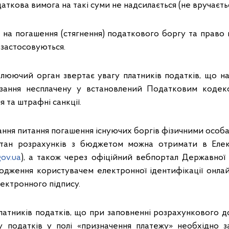
даткова вимога на такі суми не надсилається (не вручаєтьс
 на погашення (стягнення) податкового боргу та право 
 застосовуються.
люючий орган звертає увагу платників податків, що н
язання несплачену у встановлений Податковим кодек
 та штрафні санкції.
ння питання погашення існуючих боргів фізичними особ
тан розрахунків з бюджетом можна отримати в Елек
gov.ua
), а також через офіційний вебпортал Державної
ходження користувачем електронної ідентифікації онла
ектронного підпису.
латників податків, що при заповненні розрахункового д
у податків у полі «призначення платежу» необхідно з