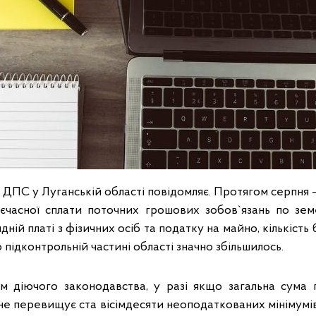
 ДПС у Луганській області повідомляє. Протягом серпня 
оєчасної сплати поточних грошових зобов`язань по зе
дній платі з фізичних осіб та податку на майно, кількіст
 підконтрольній частині області значно збільшилось.
м діючого законодавства, у разі якщо загальна сума
не перевищує ста вісімдесяти неоподаткованих мінімумі