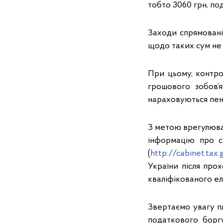
тобто 3060 грн, по
Заходи спрямовані
щодо таких сум не
При цьому, контро
грошового зобов’
нараховуються пеня
З метою врегулюва
інформацію про с
(
http://cabinet.tax.
України після про
кваліфікованого ел
Звертаємо увагу п
податкового борг