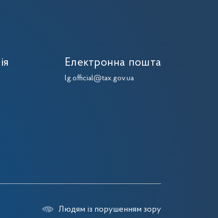
ія
Електронна пошта
lg.official@tax.gov.ua
Людям із порушенням зору