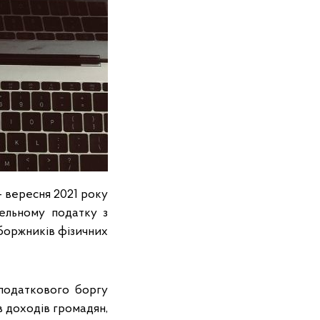
– вересня 2021 року
мельному податку з
ь боржників фізичних
 податкового боргу
в доходів громадян,