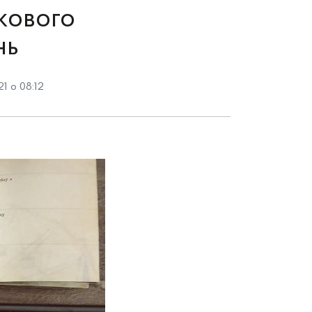
кового
нь
1 о 08:12