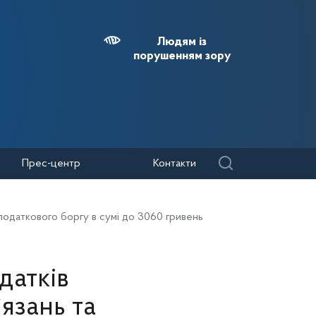
Людям із
порушенням зору
Прес-центр
Контакти
податкового боргу в сумі до 3060 гривень
датків
язань та