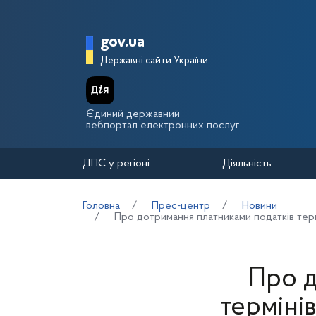
Перейти до основного вмісту
Головна сторінка Держа
gov.ua
Державні сайти України
Єдиний державний
вебпортал електронних послуг
ДПС у регіоні
Діяльність
Головна
Прес-центр
Новини
Про дотримання платниками податків терм
Про д
терміні