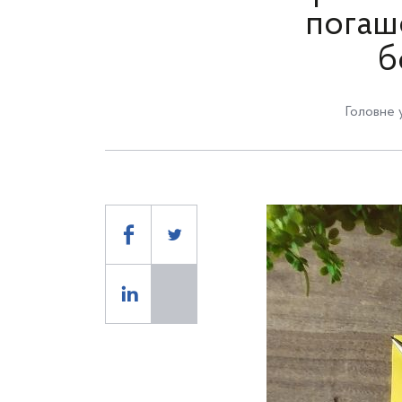
погаш
б
Головне 