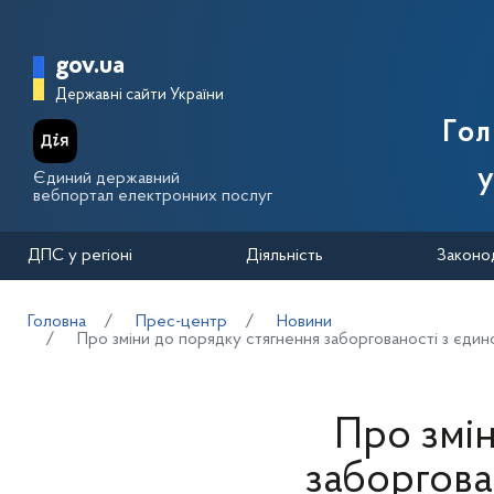
Перейти до основного вмісту
Головна сторінка Державної п
gov.ua
Державні сайти України
Го
у
Єдиний державний
вебпортал електронних послуг
ДПС у регіоні
Діяльність
Законо
Головна
Прес-центр
Новини
Про зміни до порядку стягнення заборгованості з єдин
Про змі
заборгова