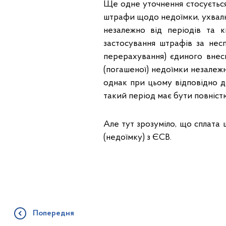
Ще одне уточнення стосується
штрафи щодо недоїмки, ухвалю
незалежно від періодів та к
застосування штрафів за нес
перерахування) єдиного внес
(погашеної) недоїмки незалежно
однак при цьому відповідно до 
такий період має бути повніст
Але тут зрозуміло, що сплата 
(недоїмку) з ЄСВ.
Попередня