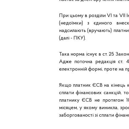
При цьому в розділи VI та VII
(недоїмки) з єдиного внеск
надсилають (вручають) платни
(далі - ПКУ).
Така норма існує в ст. 25 Зако
Адже поточна редакція ст. 
електронній формі, проте на п
Якщо платник ЄСВ на кінець к
сплати фінансових санкцій, т
платнику ЄСВ не протягом 1
місяцем, у якому виникла, зр
заборгованості зі сплати фінан