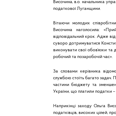
Височина, в.о. начальника упр
податкової Луганщини.
Вітаючи молодих співробітн
Височина наголосила: «Пр
відповідальний крок. Адже від
суворо дотримуватися Конститу
виконувати свої обов’язки та
робочий та позаробочій час».
За словами керівника відомс
службою стоїть багато задач. 
частини бюджету та зменшен
України, що платили податки – 
Наприкінці заходу Ольга Вис
податківців, високих цілей, пр