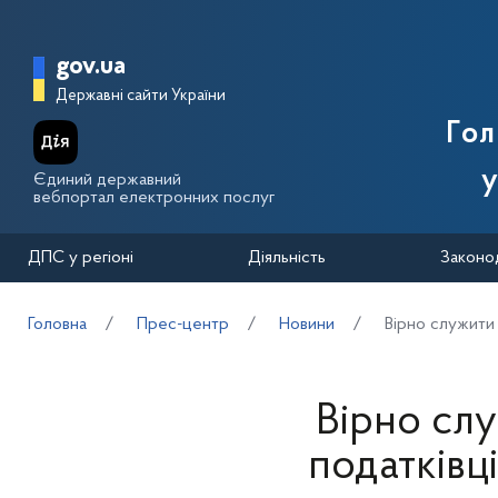
Перейти до основного вмісту
Головна сторінка Державної п
gov.ua
Державні сайти України
Го
у
Єдиний державний
вебпортал електронних послуг
ДПС у регіоні
Діяльність
Законо
Головна
Прес-центр
Новини
Вірно служити 
Вірно слу
податківц