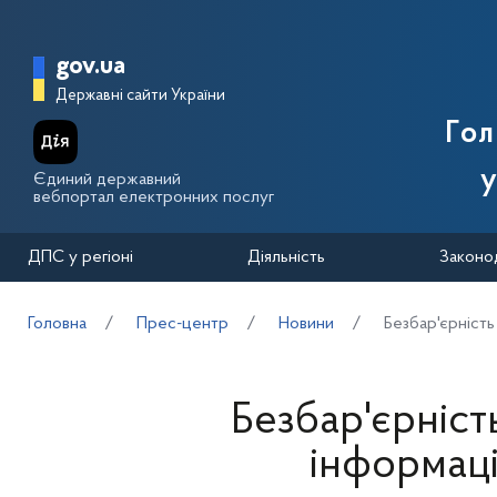
Перейти до основного вмісту
Головна сторінка Державної п
gov.ua
Державні сайти України
Го
у
Єдиний державний
вебпортал електронних послуг
ДПС у регіоні
Діяльність
Законо
Головна
Прес-центр
Новини
Безбар'єрність
Безбар'єрніст
інформац