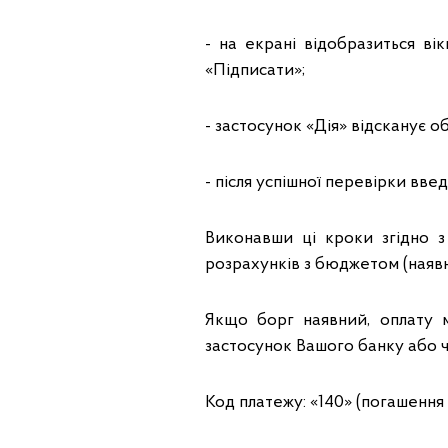
- на екрані відобразиться ві
«Підписати»;
- застосунок «Дія» відсканує о
- після успішної перевірки вве
Виконавши ці кроки згідно 
розрахунків з бюджетом (наявні
Якщо борг наявний, оплату 
застосунок Вашого банку або ч
Код платежу: «140» (погашення