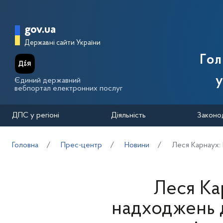
Перейти до основного вмісту
Головна сторінка Державної п
gov.ua
Державні сайти України
Го
у
Єдиний державний
вебпортал електронних послуг
ДПС у регіоні
Діяльність
Законо
Головна
Прес-центр
Новини
Леся Карнаух:
Леся Ка
надходжень 