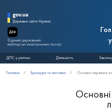
Перейти до основного вмісту
Головна сторінка Державної п
gov.ua
Державні сайти України
Го
у
Єдиний державний
вебпортал електронних послуг
ДПС у регіоні
Діяльність
Законо
Головна
Брошури та листівки
Основні переваги е
Основні
л