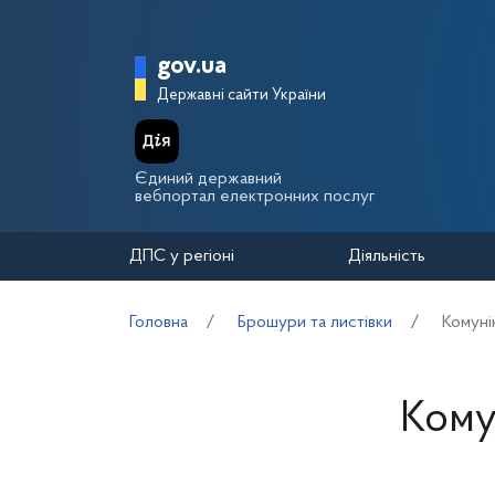
Перейти до основного вмісту
Головна сторінка Держа
gov.ua
Державні сайти України
Єдиний державний
вебпортал електронних послуг
ДПС у регіоні
Діяльність
Головна
Брошури та листівки
Комуні
Кому