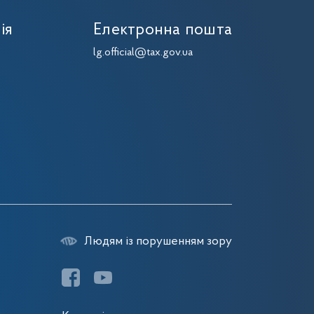
ія
Електронна пошта
lg.official@tax.gov.ua
Людям із порушенням зору