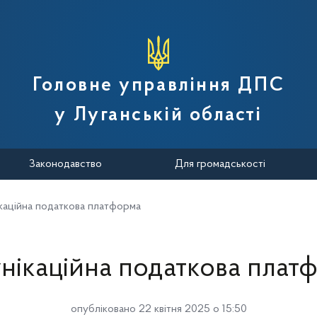
вної податкової служби України
Головне управління ДПС
у Луганській області
Законодавство
Для громадськості
каційна податкова платформа
нікаційна податкова плат
опубліковано 22 квітня 2025 о 15:50