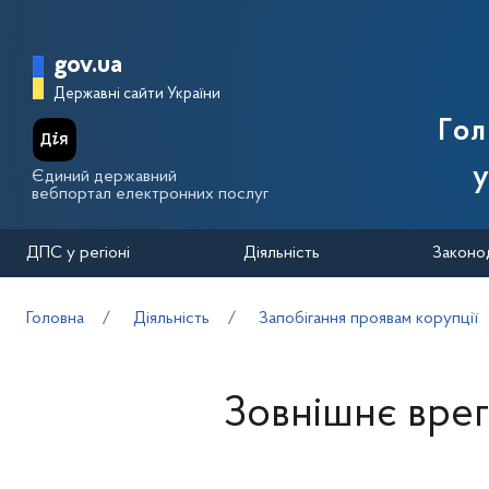
Перейти до основного вмісту
Головна сторінка Державної п
gov.ua
Державні сайти України
Го
у
Єдиний державний
вебпортал електронних послуг
ДПС у регіоні
Діяльність
Законо
Головна
Діяльність
Запобігання проявам корупції
Зовнішнє врег