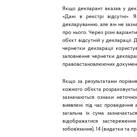
Якщо декларант вказав у декла
«Дані в реєстрі відсутні».
декларуванню, але він не зазн
про нього. Через різні варіант
об’єкт відсутній у декларації
чернетки декларації користу
заповнення чернетки деклараці
правовстановлюючих документ
Якщо за результатами порівн
кожного об’єкта розраховуєтьс
зазначаються ознаки неточнос
виявлені під час проведення 
загальна їх сума зазначаєть
відображатися застереження 
зобов’язання), 14 (видатки та п