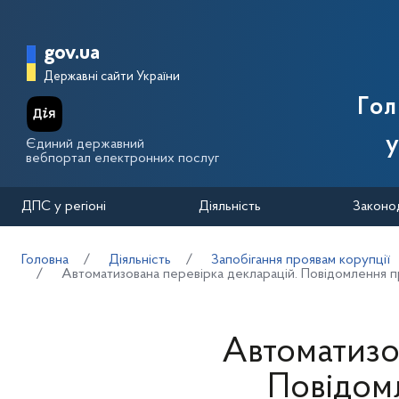
Перейти до основного вмісту
Головна сторінка Державної п
gov.ua
Державні сайти України
Го
у
Єдиний державний
вебпортал електронних послуг
ДПС у регіоні
Діяльність
Законо
Головна
Діяльність
Запобігання проявам корупції
Автоматизована перевірка декларацій. Повідомлення 
Автоматизо
Повідом