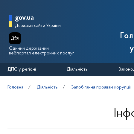
Перейти до основного вмісту
Головна сторінка Державної п
gov.ua
Державні сайти України
Го
у
Єдиний державний
вебпортал електронних послуг
ДПС у регіоні
Діяльність
Законо
Головна
Діяльність
Запобігання проявам корупції
Інф