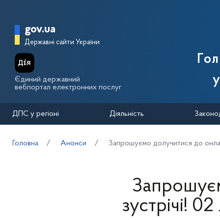
Перейти до основного вмісту
Головна сторінка Державної п
gov.ua
Державні сайти України
Го
у
Єдиний державний
вебпортал електронних послуг
ДПС у регіоні
Діяльність
Законо
Головна
Анонси
Запрошуємо долучитися до онлайн
Запрошуєм
зустрічі! 02