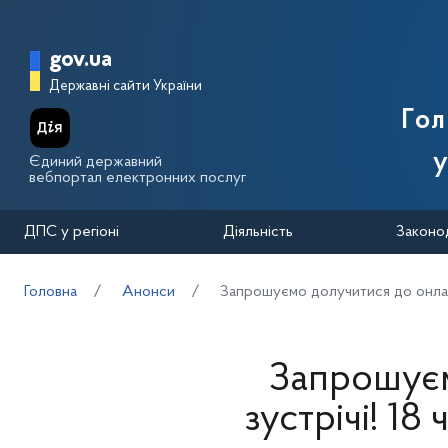
Перейти до основного вмісту
Головна сторінка Державної п
gov.ua
Державні сайти України
Го
у
Єдиний державний
вебпортал електронних послуг
ДПС у регіоні
Діяльність
Законо
Головна
Анонси
Запрошуємо долучитися до онлайн
Запрошуєм
зустрічі! 18