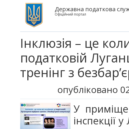
Державна податкова служб
Офіційний портал
Інклюзія – це коли
податковій Луган
тренінг з безбар’є
опубліковано 02
У приміще
інспекції у