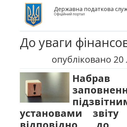
Державна податкова служб
Офіційний портал
До уваги фінансов
опубліковано 20 
Набрав
заповн
підзві
установами звіту 
відповідно до З