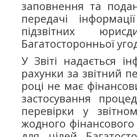
заповнення та пода
передачі інформаці
підзвітних юрис
Багатосторонньої угод
У Звіті надається ін
рахунки за звітний п
році не має фінансов
застосування проце
перевірки у звітно
жодного фінансового 
для цілей Багатост