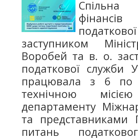
Спільна 
фінансів
податкової
заступником Мініс
Воробей та в. о. за
податкової служби У
працювала з 6 по 
технічною місією
департаменту Міжна
та представниками 
питань податково