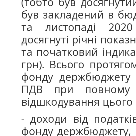
(тобто був досягнути
був закладений в бюд
та листопаді 2020
досягнуті річні пока
та початковий індика
грн). Всього протяго
фонду держбюджету 
ПДВ при повному 
відшкодування цього 
- доходи від податкі
фонду держбюджету, 