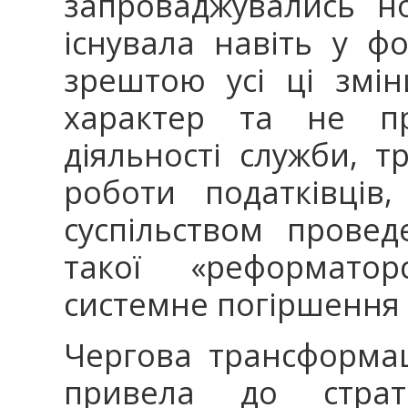
запроваджувались но
існувала навіть у фо
зрештою усі ці змі
характер та не пр
діяльності служби, т
роботи податківців
суспільством прове
такої «реформатор
системне погіршення 
Чергова трансформац
привела до страте