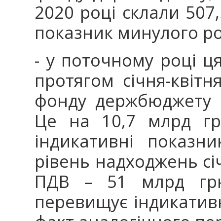
2020 році склали 507
показник минулого рок
- у поточному році ц
протягом січня-квітн
фонду держбюджету 
Це на 10,7 млрд гр
індикативні показн
рівень надходжень січн
ПДВ – 51 млрд гр
перевищує індикативн