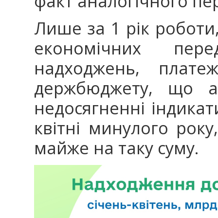
факт аналогічного пе
Лише за 1 рік роботи,
економічних пер
надходжень, плате
держбюджету, що ад
недосягненні індикати
квітні минулого рок
майже на таку суму.