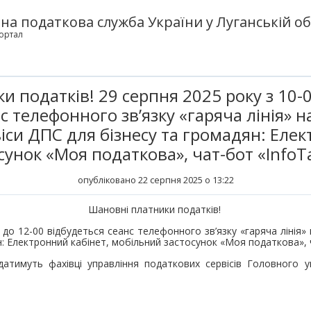
а податкова служба України у Луганській об
ортал
 податків! 29 серпня 2025 року з 10-0
с телефонного зв’язку «гаряча лінія» н
іси ДПС для бізнесу та громадян: Елек
унок «Моя податкова», чат-бот «InfoT
опубліковано 22 серпня 2025 о 13:22
Шановні платники податків!
 до 12-00 відбудеться сеанс телефонного зв’язку «гаряча лінія» 
: Електронний кабінет, мобільний застосунок «Моя податкова», 
датимуть фахівці управління податкових сервісів Головного у