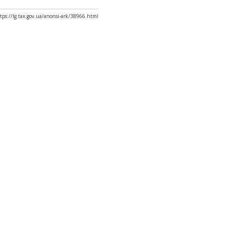
tps://lg.tax.gov.ua/anonsi-ark/38966.html