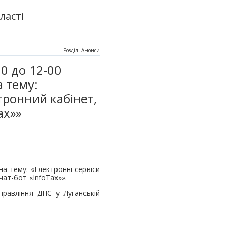
ласті
Розділ: Анонси
0 до 12-00
а тему:
тронний кабінет,
aх»»
на тему: «Електронні сервіси
чат-бот «InfoTaх»».
правління ДПС у Луганській